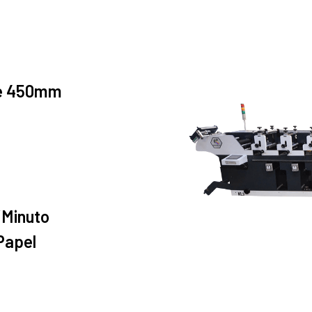
é 450mm
/Minuto
Papel